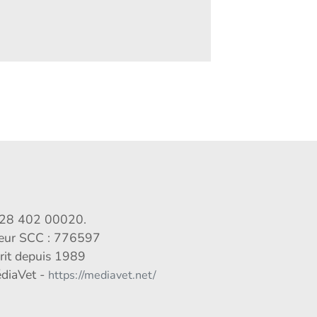
028 402 00020.
veur SCC : 776597
crit depuis 1989
édiaVet -
https://mediavet.net/