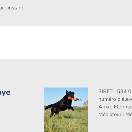
 l'instant.
oye
SIRET : 534 
numéro d'éle
Affixe FCI ins
Médiateur : M