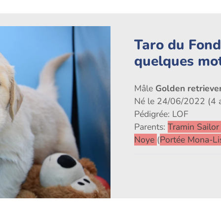
Taro du Fond
quelques mo
Mâle
Golden retrieve
Né le 24/06/2022 (4 
Pédigrée: LOF
Parents:
Tramin Sailo
Noye
(
Portée Mona-Li