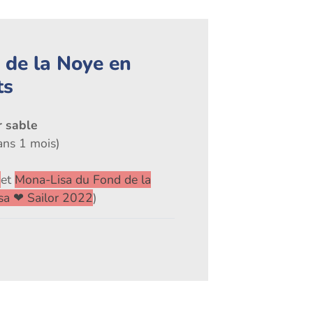
 de la Noye en
ts
r sable
ans 1 mois)
r
et
Mona-Lisa du Fond de la
sa ❤ Sailor 2022
)