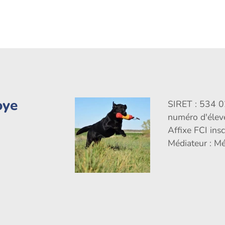
oye
SIRET : 534 
numéro d'éle
Affixe FCI ins
Médiateur : M