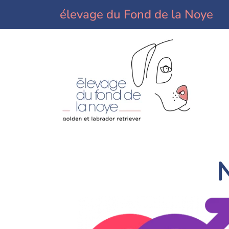
élevage du Fond de la Noye
N