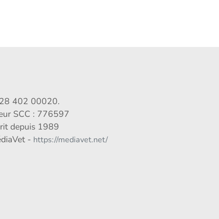
028 402 00020.
veur SCC : 776597
crit depuis 1989
édiaVet -
https://mediavet.net/