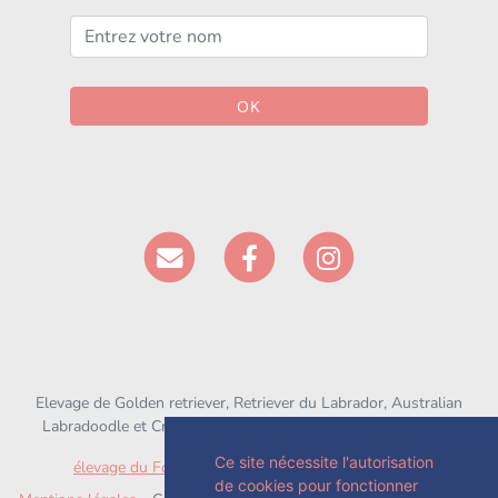
OK
Elevage de Golden retriever, Retriever du Labrador, Australian
Labradoodle et Croisé depuis 1994 situé en Seine-et-Marne
Ce site nécessite l'autorisation
élevage du Fond de la Noye
sur
chien-et-chiot.com
de cookies pour fonctionner