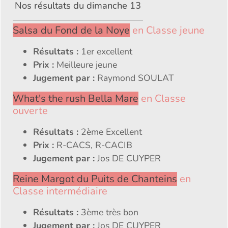
Nos résultats du dimanche 13
Salsa du Fond de la Noye
en Classe jeune
Résultats :
1er excellent
Prix :
Meilleure jeune
Jugement par :
Raymond SOULAT
What's the rush Bella Mare
en Classe
ouverte
Résultats :
2ème Excellent
Prix :
R-CACS, R-CACIB
Jugement par :
Jos DE CUYPER
Reine Margot du Puits de Chanteins
en
Classe intermédiaire
Résultats :
3ème très bon
Jugement par :
Jos DE CUYPER