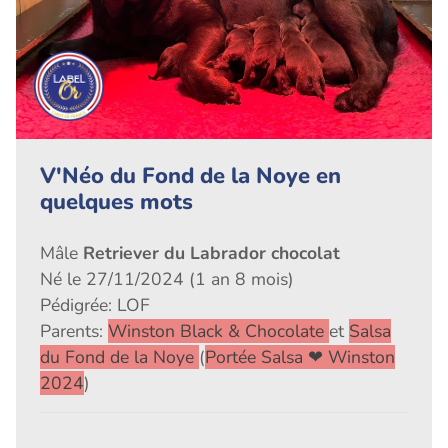
V'Néo du Fond de la Noye en
quelques mots
Mâle
Retriever du Labrador chocolat
Né le 27/11/2024 (1 an 8 mois)
Pédigrée: LOF
Parents:
Winston Black & Chocolate
et
Salsa
du Fond de la Noye
(
Portée Salsa ❤ Winston
2024
)