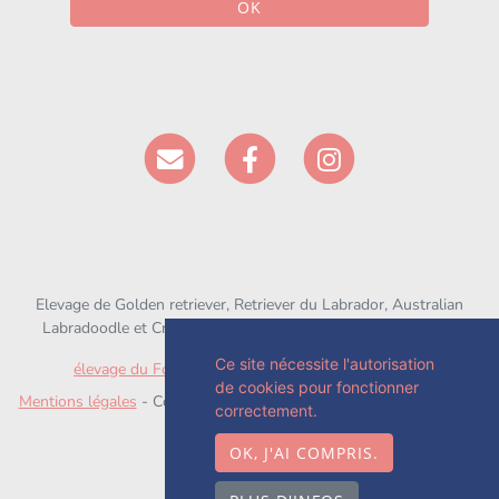
OK
Elevage de Golden retriever, Retriever du Labrador, Australian
Labradoodle et Croisé depuis 1994 situé en Seine-et-Marne
Ce site nécessite l'autorisation
élevage du Fond de la Noye
sur
chien-et-chiot.com
de cookies pour fonctionner
Mentions légales
- Copyright© élevage du Fond de la Noye 2026 -
correctement.
Site créé avec
WeBreed
OK, J'AI COMPRIS.