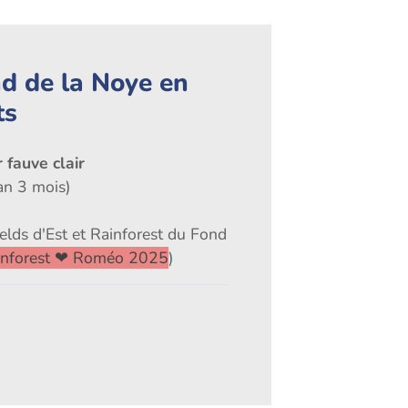
d de la Noye en
ts
 fauve clair
an 3 mois)
elds d'Est et Rainforest du Fond
inforest ❤ Roméo 2025
)