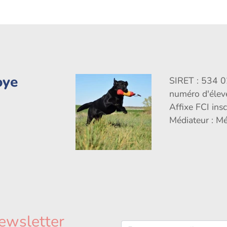
oye
SIRET : 534 
numéro d'éle
Affixe FCI ins
Médiateur : M
ewsletter