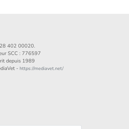
028 402 00020.
veur SCC : 776597
crit depuis 1989
édiaVet -
https://mediavet.net/