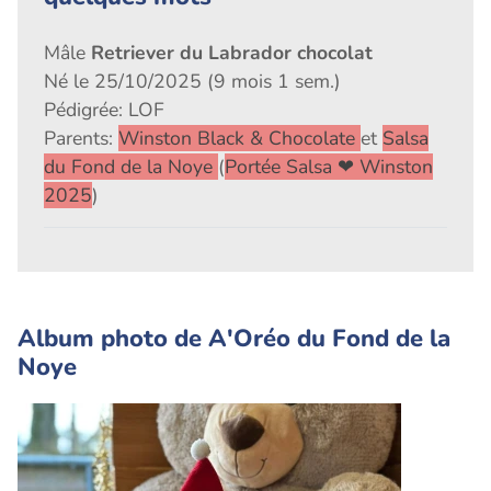
Mâle
Retriever du Labrador chocolat
Né le 25/10/2025 (9 mois 1 sem.)
Pédigrée: LOF
Parents:
Winston Black & Chocolate
et
Salsa
du Fond de la Noye
(
Portée Salsa ❤ Winston
2025
)
Album photo de A'Oréo du Fond de la
Noye