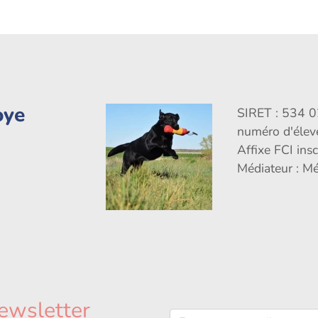
oye
SIRET : 534 
numéro d'éle
Affixe FCI ins
Médiateur : M
ewsletter