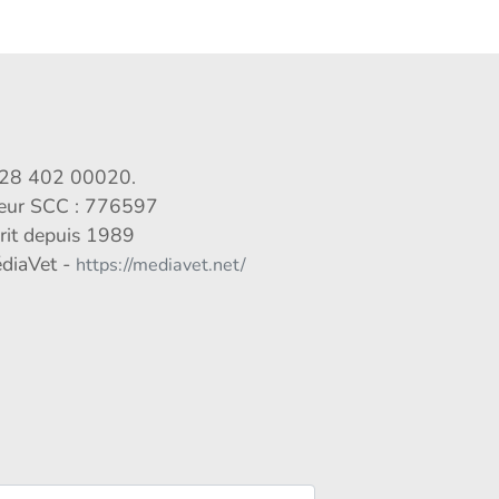
028 402 00020.
veur SCC : 776597
crit depuis 1989
édiaVet -
https://mediavet.net/