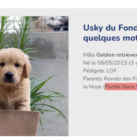
Usky du Fond
quelques mo
Mâle
Golden retriever
Né le 08/05/2023 (3 
Pédigrée: LOF
Parents: Roméo des Fi
la Noye (
Portée Nana