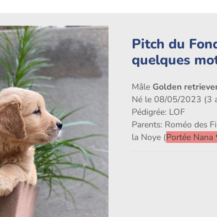
Pitch du Fon
quelques mo
Mâle
Golden retriever
Né le 08/05/2023 (3 
Pédigrée: LOF
Parents: Roméo des Fi
la Noye (
Portée Nana