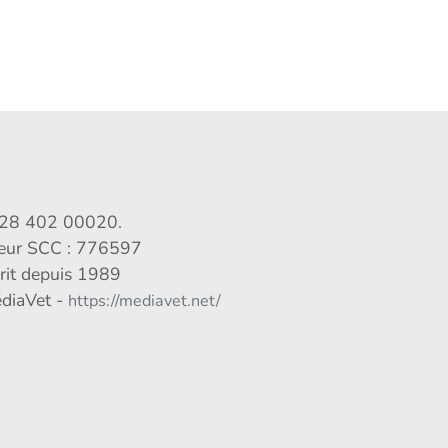
028 402 00020.
veur SCC : 776597
crit depuis 1989
édiaVet -
https://mediavet.net/