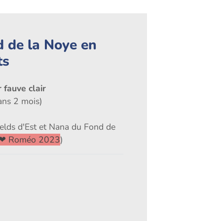
d de la Noye en
ts
 fauve clair
ans 2 mois)
elds d'Est et Nana du Fond de
 ❤ Roméo 2023
)