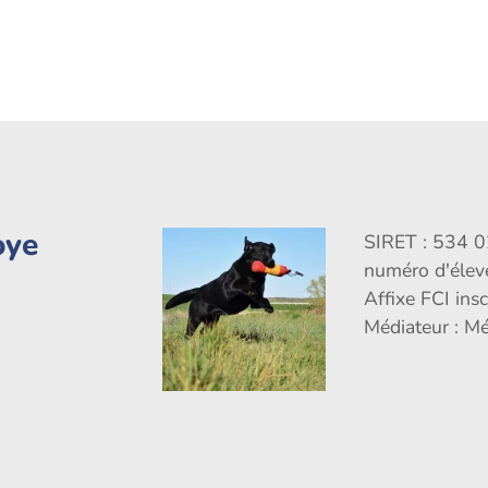
oye
SIRET : 534 
numéro d'éle
Affixe FCI ins
Médiateur : M