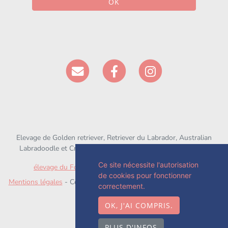
OK
Elevage de Golden retriever, Retriever du Labrador, Australian
Labradoodle et Croisé depuis 1994 situé en Seine-et-Marne
Ce site nécessite l'autorisation
élevage du Fond de la Noye
sur
chien-et-chiot.com
de cookies pour fonctionner
Mentions légales
- Copyright© élevage du Fond de la Noye 2026 -
correctement.
Site créé avec
WeBreed
OK, J'AI COMPRIS.
PLUS D'INFOS