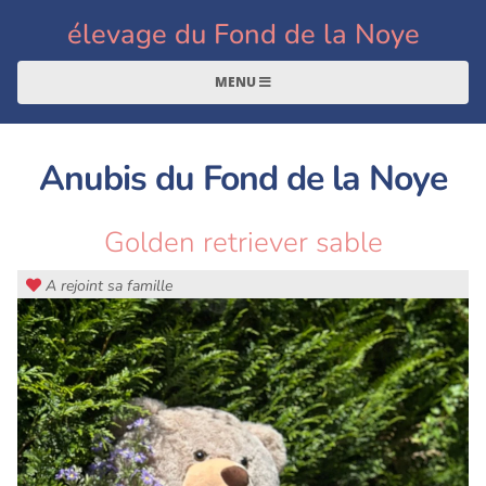
élevage du Fond de la Noye
MENU
Anubis du Fond de la Noye
Golden retriever sable
A rejoint sa famille