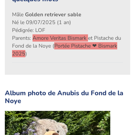
Mâle
Golden retriever sable
Né le 09/07/2025 (1 an)
Pédigrée: LOF
Parents:
Amore Veritas Bismark
et Pistache du
Fond de la Noye (
Portée Pistache ❤ Bismark
2025
)
Album photo de Anubis du Fond de la
Noye