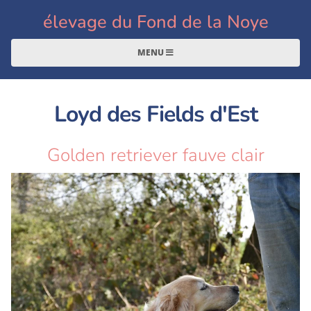
élevage du Fond de la Noye
MENU
Loyd des Fields d'Est
Golden retriever fauve clair