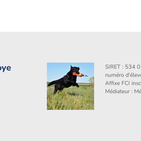
oye
SIRET : 534 
numéro d'éle
Affixe FCI ins
Médiateur : M