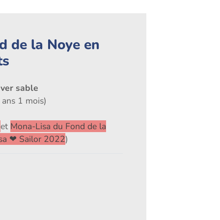
d de la Noye en
ts
ever sable
 ans 1 mois)
r
et
Mona-Lisa du Fond de la
sa ❤ Sailor 2022
)