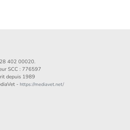
028 402 00020.
veur SCC : 776597
crit depuis 1989
édiaVet -
https://mediavet.net/