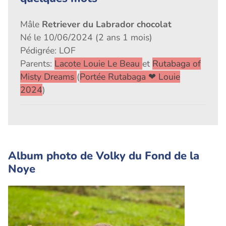
Mâle
Retriever du Labrador chocolat
Né le 10/06/2024 (2 ans 1 mois)
Pédigrée: LOF
Parents:
Lacote Louie Le Beau
et
Rutabaga of
Misty Dreams
(
Portée Rutabaga ❤ Louie
2024
)
Album photo de Volky du Fond de la
Noye