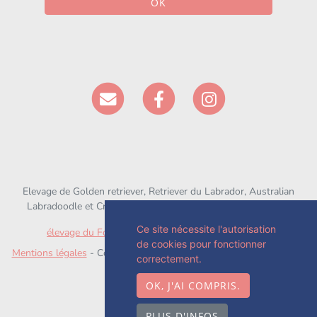
OK
Elevage de Golden retriever, Retriever du Labrador, Australian
Labradoodle et Croisé depuis 1994 situé en Seine-et-Marne
Ce site nécessite l'autorisation
élevage du Fond de la Noye
sur
chien-et-chiot.com
de cookies pour fonctionner
Mentions légales
- Copyright© élevage du Fond de la Noye 2026 -
correctement.
Site créé avec
WeBreed
OK, J'AI COMPRIS.
PLUS D'INFOS