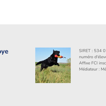
oye
SIRET : 534 
numéro d'éle
Affixe FCI ins
Médiateur : M