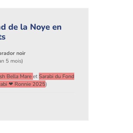
d de la Noye en
ts
brador noir
an 5 mois)
ush Bella Mare
et
Sarabi du Fond
rabi ❤ Ronnie 2025
)