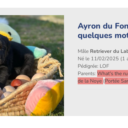
Ayron du Fon
quelques mo
Mâle
Retriever du La
Né le 11/02/2025 (1 
Pédigrée: LOF
Parents:
What's the r
de la Noye
(
Portée Sa