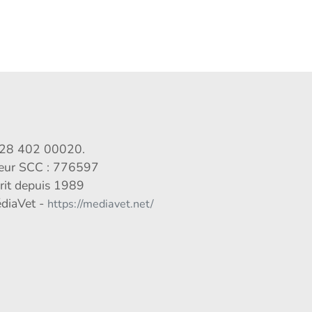
028 402 00020.
veur SCC : 776597
crit depuis 1989
édiaVet -
https://mediavet.net/