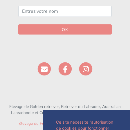
OK
Elevage de Golden retriever, Retriever du Labrador, Australian
Labradoodle et Croisé depuis 1994 situé en Seine-et-Marne
Ce site nécessite l'autorisation
élevage du Fond de la Noye
sur
chien-et-chiot.com
de cookies pour fonctionner