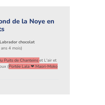
Fond de la Noye en
ts
 Labrador chocolat
 ans 4 mois)
u Puits de Chanteins
et L'air et
oux (
Portée Lala ❤ Maori-Moko