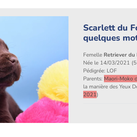
Scarlett du 
quelques mo
Femelle
Retriever du
Née le 14/03/2021 (5
Pédigrée: LOF
Parents:
Maori-Moko d
la manière des Yeux D
2021
)