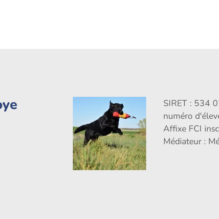
oye
SIRET : 534 
numéro d'éle
Affixe FCI ins
Médiateur : M