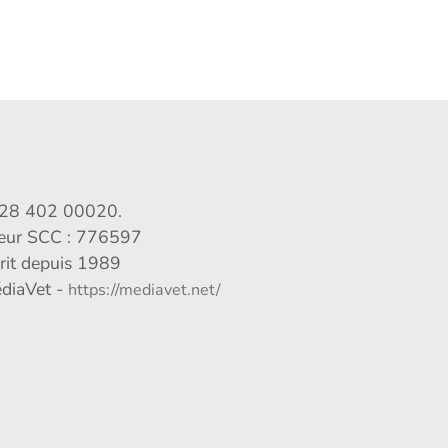
028 402 00020.
veur SCC : 776597
crit depuis 1989
édiaVet -
https://mediavet.net/