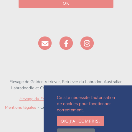
OK
Elevage de Golden retriever, Retriever du Labrador, Australian
Labradoodle et Croisé depuis 1994 situé en Seine-et-Marne
Ce site nécessite l'autorisation
élevage du Fond de la Noye
sur
chien-et-chiot.com
de cookies pour fonctionner
Mentions légales
- Copyright© élevage du Fond de la Noye 2026 -
correctement.
Site créé avec
WeBreed
OK, J'AI COMPRIS.